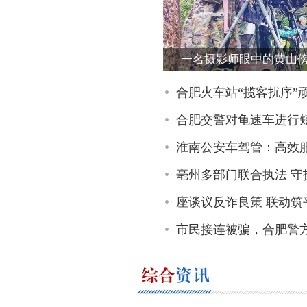
一名摄影师眼中的黄山
合肥火车站“揽客扰序”顽
合肥交警对龟速车进行
淮南公安车驾管：高效服务“一件事
亳州多部门联合执法 守
座谈议反诈良策 联动筑
市民接连被骗，合肥警