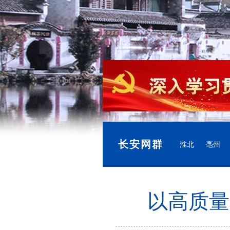
长安网群
淮北
亳州
以高质量